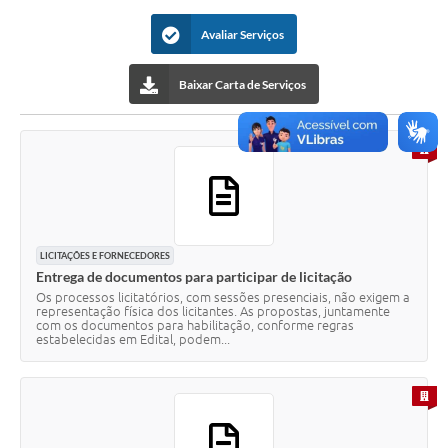
Avaliar Serviços
Baixar Carta de Serviços
PARA 
LICITAÇÕES E FORNECEDORES
Entrega de documentos para participar de licitação
Os processos licitatórios, com sessões presenciais, não exigem a
representação física dos licitantes. As propostas, juntamente
com os documentos para habilitação, conforme regras
estabelecidas em Edital, podem...
PARA 