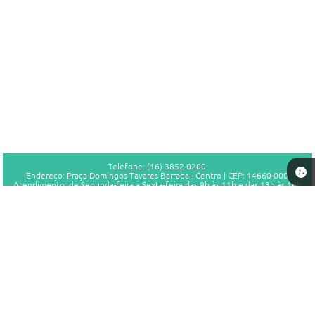
Telefone: (16) 3852-0200
Endereço: Praça Domingos Tavares Barrada - Centro | CEP: 14660-000
Atendimento: de Segunda-feira a Sexta-feira das 9h às 11h e das 13h às 16h
CNPJ: 46.756.029/0001-07
Prefeitura Municipal de Sales Oliveira - SP
Versão do Sistema:
3.5.3 - 19/06/2026
Portal atualizado em:
07/08/2026 17:59
Dados Abertos
Copyright Instar - 2006-2026. Todos os direitos reservados -
Instar Tecnologia