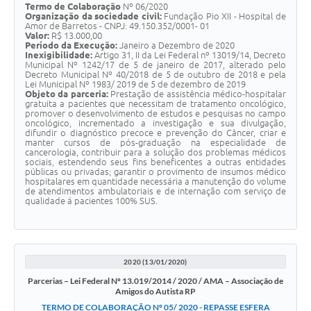
Termo de Colaboração
Nº 06/2020
Organização da sociedade civil:
Fundação Pio XII - Hospital de
Amor de Barretos - CNPJ: 49.150.352/0001- 01
Valor:
R$ 13.000,00
Período da Execução:
Janeiro a Dezembro de 2020
Inexigibilidade:
Artigo 31, II da Lei Federal nº 13019/14, Decreto
Municipal Nº 1242/17 de 5 de janeiro de 2017, alterado pelo
Decreto Municipal Nº 40/2018 de 5 de outubro de 2018 e pela
Lei Municipal Nº 1983/ 2019 de 5 de dezembro de 2019
Objeto da parceria:
Prestação de assistência médico-hospitalar
gratuita a pacientes que necessitam de tratamento oncológico,
promover o desenvolvimento de estudos e pesquisas no campo
oncológico, incrementado a investigação e sua divulgação,
difundir o diagnóstico precoce e prevenção do Câncer, criar e
manter cursos de pós-graduação na especialidade de
cancerologia, contribuir para a solução dos problemas médicos
sociais, estendendo seus fins beneficentes a outras entidades
públicas ou privadas; garantir o provimento de insumos médico
hospitalares em quantidade necessária a manutenção do volume
de atendimentos ambulatoriais e de internação com serviço de
qualidade á pacientes 100% SUS.
2020 (13/01/2020)
Parcerias – Lei Federal Nº 13.019/2014 / 2020 / AMA – Associação de
Amigos do Autista RP
TERMO DE COLABORAÇÃO Nº 05/ 2020 - REPASSE ESFERA