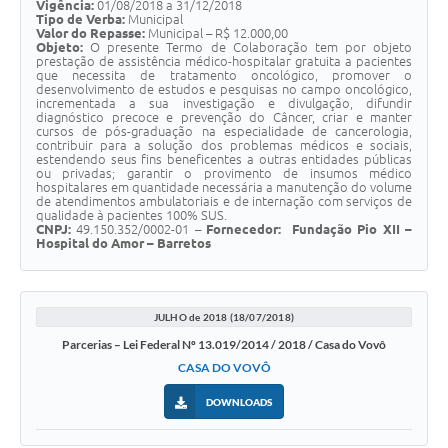
Vigência:
01/08/2018 a 31/12/2018
Tipo de Verba:
Municipal
Valor do Repasse:
Municipal – R$ 12.000,00
Objeto:
O presente Termo de Colaboração tem por objeto
prestação de assistência médico-hospitalar gratuita a pacientes
que necessita de tratamento oncológico, promover o
desenvolvimento de estudos e pesquisas no campo oncológico,
incrementada a sua investigação e divulgação, difundir
diagnóstico precoce e prevenção do Câncer, criar e manter
cursos de pós-graduação na especialidade de cancerologia,
contribuir para a solução dos problemas médicos e sociais,
estendendo seus fins beneficentes a outras entidades públicas
ou privadas; garantir o provimento de insumos médico
hospitalares em quantidade necessária a manutenção do volume
de atendimentos ambulatoriais e de internação com serviços de
qualidade à pacientes 100% SUS.
CNPJ:
49.150.352/0002-01 –
Fornecedor:
Fundação Pio XII –
Hospital do Amor – Barretos
JULHO de 2018 (18/07/2018)
Parcerias – Lei Federal Nº 13.019/2014 / 2018 / Casa do Vovô
CASA DO VOVÔ
DOWNLOADS