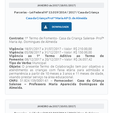
JANEIRO de 2017 (18/01/2017)
Parcerias – Lei Federal Nº 13.019/2014 / 2017 / Casa da Criança
Casa da Criança Prof ª Maria AP D. de Almeida
DOWNLOADS
Contrato:
1º Termo de Fomento- Casa da Criança Salense- Profª
Maria Ap. Domingues de Almeida
Vigência:
18/01/2017 a 31/07/2017 – Valor: R$ 210.00,00
Vigência:
05/08/2017 a 31/12/2017 – Valor: R$ 150.00,00
Vigência ao 1º Termo Aditivo ao Termo de
Fomento:
08/12/2017 a 20/12/2017 – Valor: R$ 26.057,42
Tipo de Verba:
Municipal
Objeto:
O presente Termo de Colaboração tem por objetivo o
atendimento as crianças com faixa etária para admissão e
permanência a partir de 10 meses a 3 anos e 11 meses de idade,
visando prestar serviço na área educacional.
CNPJ:
51.824.159/0001-61 –
Fornecedor:
Casa da Criança
Salense – Professora Maria Aparecida Domingues de
Almeida.
JANEIRO de 2017 (10/01/2017)