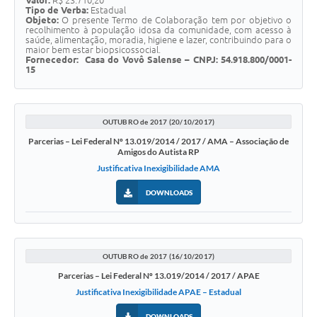
Valor:
R$ 23.710,20
Tipo de Verba:
Estadual
Objeto:
O presente Termo de Colaboração tem por objetivo o
recolhimento à população idosa da comunidade, com acesso à
saúde, alimentação, moradia, higiene e lazer, contribuindo para o
maior bem estar biopsicossocial.
Fornecedor:
Casa do Vovô Salense –
CNPJ:
54.918.800/0001-
15
OUTUBRO de 2017 (20/10/2017)
Parcerias – Lei Federal Nº 13.019/2014 / 2017 / AMA – Associação de
Amigos do Autista RP
Justificativa Inexigibilidade AMA
DOWNLOADS
OUTUBRO de 2017 (16/10/2017)
Parcerias – Lei Federal Nº 13.019/2014 / 2017 / APAE
Justificativa Inexigibilidade APAE – Estadual
DOWNLOADS