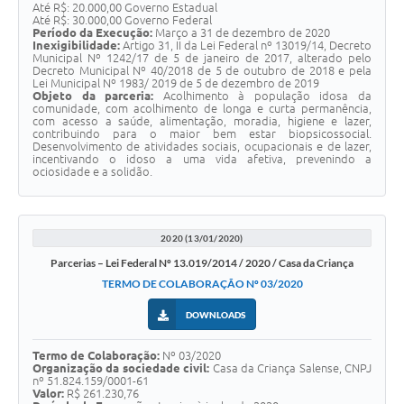
Até R$: 20.000,00 Governo Estadual
Até R$: 30.000,00 Governo Federal
Período da Execução:
Março a 31 de dezembro de 2020
Inexigibilidade:
Artigo 31, II da Lei Federal nº 13019/14, Decreto
Municipal Nº 1242/17 de 5 de janeiro de 2017, alterado pelo
Decreto Municipal Nº 40/2018 de 5 de outubro de 2018 e pela
Lei Municipal Nº 1983/ 2019 de 5 de dezembro de 2019
Objeto da parceria:
Acolhimento à população idosa da
comunidade, com acolhimento de longa e curta permanência,
com acesso a saúde, alimentação, moradia, higiene e lazer,
contribuindo para o maior bem estar biopsicossocial.
Desenvolvimento de atividades sociais, ocupacionais e de lazer,
incentivando o idoso a uma vida afetiva, prevenindo a
ociosidade e a solidão.
2020 (13/01/2020)
Parcerias – Lei Federal Nº 13.019/2014 / 2020 / Casa da Criança
TERMO DE COLABORAÇÃO Nº 03/2020
DOWNLOADS
Termo de Colaboração:
Nº 03/2020
Organização da sociedade civil:
Casa da Criança Salense, CNPJ
nº 51.824.159/0001-61
Valor:
R$ 261.230,76