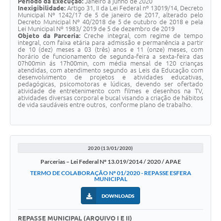
Período da Execução:
Janeiro à junho de 2020
Inexigibilidade:
Artigo 31, II da Lei Federal nº 13019/14, Decreto
Municipal Nº 1242/17 de 5 de janeiro de 2017, alterado pelo
Decreto Municipal Nº 40/2018 de 5 de outubro de 2018 e pela
Lei Municipal Nº 1983/ 2019 de 5 de dezembro de 2019
Objeto da Parceria:
Creche integral, com regime de tempo
integral, com faixa etária para admissão e permanência a partir
de 10 (dez) meses a 03 (três) anos e 11 (onze) meses, com
horário de funcionamento de segunda-feira a sexta-feira das
07h00min ás 17h00min, com média mensal de 120 crianças
atendidas, com atendimento segundo as Leis da Educação com
desenvolvimento de projetos e atividades educativas,
pedagógicas, psicomotoras e lúdicas, devendo ser ofertado
atividade de entretenimento com filmes e desenhos na TV,
atividades diversas corporal e bucal visando a criação de hábitos
de vida saudáveis entre outros, conforme plano de trabalho.
2020 (13/01/2020)
Parcerias – Lei Federal Nº 13.019/2014 / 2020 / APAE
TERMO DE COLABORAÇÃO Nº 01/2020 - REPASSE ESFERA
MUNICIPAL
DOWNLOADS
REPASSE MUNICIPAL (ARQUIVO I E II)