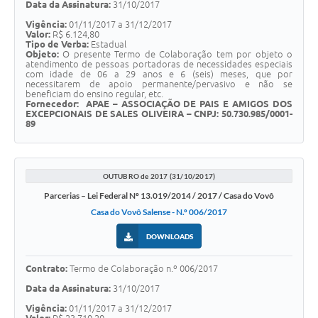
Data da Assinatura:
31/10/2017
Vigência:
01/11/2017 a 31/12/2017
Valor:
R$ 6.124,80
Tipo de Verba:
Estadual
Objeto:
O presente Termo de Colaboração tem por objeto o
atendimento de pessoas portadoras de necessidades especiais
com idade de 06 a 29 anos e 6 (seis) meses, que por
necessitarem de apoio permanente/pervasivo e não se
beneficiam do ensino regular, etc.
Fornecedor:
APAE – ASSOCIAÇÃO DE PAIS E AMIGOS DOS
EXCEPCIONAIS DE SALES OLIVEIRA –
CNPJ:
50.730.985/0001-
89
OUTUBRO de 2017 (31/10/2017)
Parcerias – Lei Federal Nº 13.019/2014 / 2017 / Casa do Vovô
Casa do Vovô Salense - N.º 006/2017
DOWNLOADS
Contrato:
Termo de Colaboração n.º 006/2017
Data da Assinatura:
31/10/2017
Vigência:
01/11/2017 a 31/12/2017