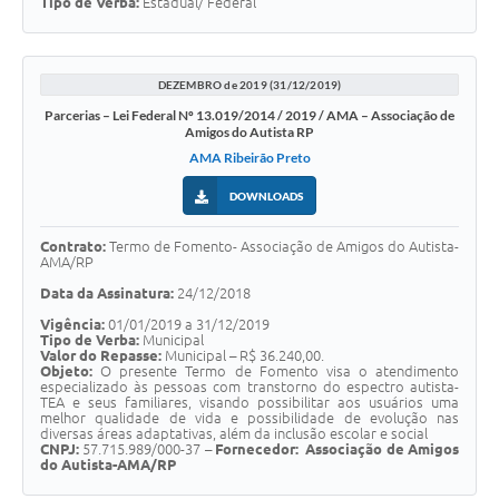
Tipo de Verba:
Estadual/ Federal
DEZEMBRO de 2019 (31/12/2019)
Parcerias – Lei Federal Nº 13.019/2014 / 2019 / AMA – Associação de
Amigos do Autista RP
AMA Ribeirão Preto
DOWNLOADS
Contrato:
Termo de Fomento- Associação de Amigos do Autista-
AMA/RP
Data da Assinatura:
24/12/2018
Vigência:
01/01/2019 a 31/12/2019
Tipo de Verba:
Municipal
Valor do Repasse:
Municipal – R$ 36.240,00.
Objeto:
O presente Termo de Fomento visa o atendimento
especializado às pessoas com transtorno do espectro autista-
TEA e seus familiares, visando possibilitar aos usuários uma
melhor qualidade de vida e possibilidade de evolução nas
diversas áreas adaptativas, além da inclusão escolar e social
CNPJ:
57.715.989/000-37 –
Fornecedor:
Associação de Amigos
do Autista-AMA/RP