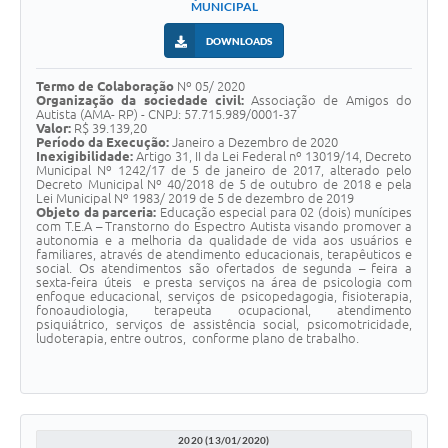
MUNICIPAL
DOWNLOADS
Termo de Colaboração
Nº 05/ 2020
Organização da sociedade civil:
Associação de Amigos do
Autista (AMA- RP) - CNPJ: 57.715.989/0001-37
Valor:
R$ 39.139,20
Período da Execução:
Janeiro a Dezembro de 2020
Inexigibilidade:
Artigo 31, II da Lei Federal nº 13019/14, Decreto
Municipal Nº 1242/17 de 5 de janeiro de 2017, alterado pelo
Decreto Municipal Nº 40/2018 de 5 de outubro de 2018 e pela
Lei Municipal Nº 1983/ 2019 de 5 de dezembro de 2019
Objeto da parceria:
Educação especial para 02 (dois) munícipes
com T.E.A – Transtorno do Espectro Autista visando promover a
autonomia e a melhoria da qualidade de vida aos usuários e
familiares, através de atendimento educacionais, terapêuticos e
social. Os atendimentos são ofertados de segunda – feira a
sexta-feira úteis e presta serviços na área de psicologia com
enfoque educacional, serviços de psicopedagogia, fisioterapia,
fonoaudiologia, terapeuta ocupacional, atendimento
psiquiátrico, serviços de assistência social, psicomotricidade,
ludoterapia, entre outros, conforme plano de trabalho.
2020 (13/01/2020)