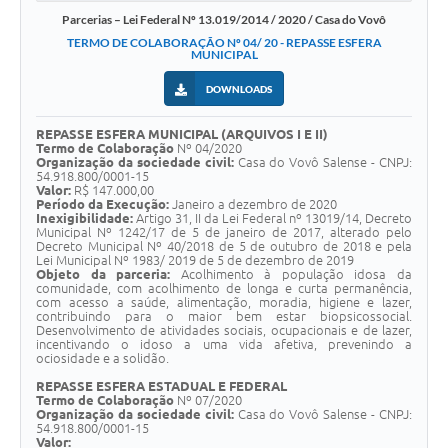
Parcerias – Lei Federal Nº 13.019/2014 / 2020 / Casa do Vovô
TERMO DE COLABORAÇÃO Nº 04/ 20 - REPASSE ESFERA
MUNICIPAL
DOWNLOADS
REPASSE ESFERA MUNICIPAL (ARQUIVOS I E II)
Termo de Colaboração
Nº 04/2020
Organização da sociedade civil:
Casa do Vovô Salense - CNPJ:
54.918.800/0001-15
Valor:
R$ 147.000,00
Período da Execução:
Janeiro a dezembro de 2020
Inexigibilidade:
Artigo 31, II da Lei Federal nº 13019/14, Decreto
Municipal Nº 1242/17 de 5 de janeiro de 2017, alterado pelo
Decreto Municipal Nº 40/2018 de 5 de outubro de 2018 e pela
Lei Municipal Nº 1983/ 2019 de 5 de dezembro de 2019
Objeto da parceria:
Acolhimento à população idosa da
comunidade, com acolhimento de longa e curta permanência,
com acesso a saúde, alimentação, moradia, higiene e lazer,
contribuindo para o maior bem estar biopsicossocial.
Desenvolvimento de atividades sociais, ocupacionais e de lazer,
incentivando o idoso a uma vida afetiva, prevenindo a
ociosidade e a solidão.
REPASSE ESFERA ESTADUAL E FEDERAL
Termo de Colaboração
Nº 07/2020
Organização da sociedade civil:
Casa do Vovô Salense - CNPJ:
54.918.800/0001-15
Valor: