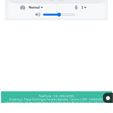
Telefone: (16) 3852-0200
Endereço: Praça Domingos Tavares Barrada - Centro | CEP: 14660-000
Atendimento: de Segunda-feira a Sexta-feira das 9h às 11h e das 13h às 16h
CNPJ: 46.756.029/0001-07
Prefeitura Municipal de Sales Oliveira - SP