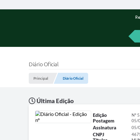
Re
Diário Oficial
Principal
Diário Oficial
Última Edição
Edição
Nº 
Postagem
05/
Assinatura
05/
CNPJ
467