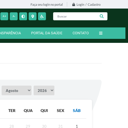
Login / Cadastro
Faça seu login no portal
A+
A-
NSPARÊNCIA
PORTAL DA SAÚDE
CONTATO
TER
QUA
QUI
SEX
SÁB
28
29
30
31
1