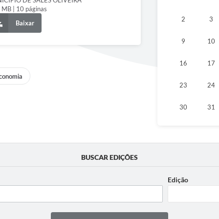
ICIPIO DE SALES OLIVEIRA
 MB | 10 páginas
2
3
Baixar
9
10
16
17
conomia
23
24
30
31
BUSCAR EDIÇÕES
Edição