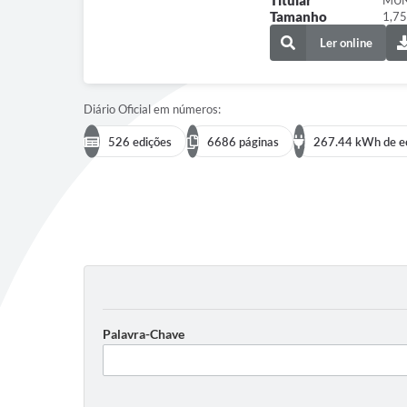
Titular
MUN
Tamanho
1,75
Ler online
Diário Oficial em números:
526 edições
6686 páginas
267.44 kWh de e
Palavra-Chave