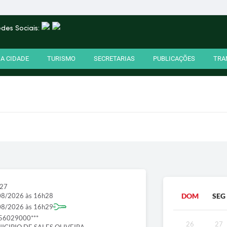
des Sociais:
A CIDADE
TURISMO
SECRETARIAS
PUBLICAÇÕES
TRA
527
08/2026 às 16h28
DOM
SEG
08/2026 às 16h29
56029000***
26
27