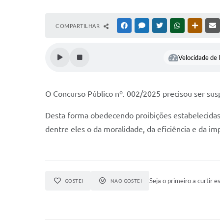
COMPARTILHAR
FACEBOOK
MESSENGER
TWITTER
WHATSAPP
OUTRAS
Velocidade de l
O Concurso Público nº. 002/2025 precisou ser suspe
Desta forma obedecendo proibições estabelecidas pe
dentre eles o da moralidade, da eficiência e da i
Seja o primeiro a curtir es
GOSTEI
NÃO GOSTEI