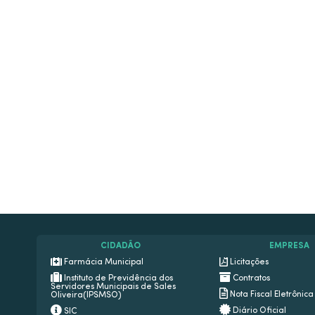
CIDADÃO
EMPRESA
Farmácia Municipal
Licitações
Instituto de Previdência dos
Contratos
Servidores Municipais de Sales
Nota Fiscal Eletrônica
Oliveira(IPSMSO)
Diário Oficial
SIC