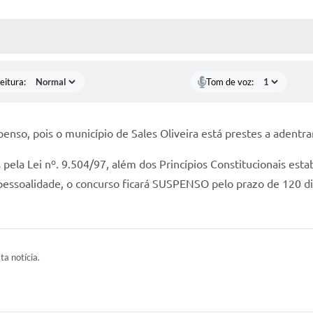
 MÍDIAS
RECEBA NOTÍCIAS
eitura:
Tom de voz:
nso, pois o município de Sales Oliveira está prestes a adentrar
la Lei nº. 9.504/97, além dos Princípios Constitucionais estab
mpessoalidade, o concurso ficará SUSPENSO pelo prazo de 120 di
ta notícia.