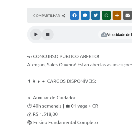
COMPARTILHAR
FACEBOOK
MESSENGER
TWITTER
WHATSAPP
OUTRAS
Velocidade de l
📣 CONCURSO PÚBLICO ABERTO!
Atenção, Sales Oliveira! Estão abertas as inscriçõe
👨‍👩‍👧‍👦 CARGOS DISPONÍVEIS:
🔹 Auxiliar de Cuidador
🕒 40h semanais | 💼 01 vaga + CR
💰 R$ 1.518,00
📚 Ensino Fundamental Completo