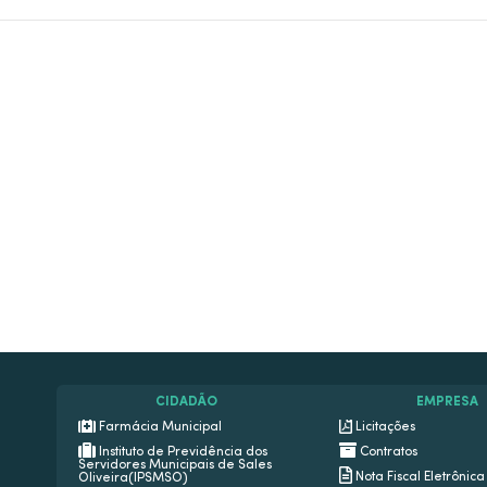
CIDADÃO
EMPRESA
Farmácia Municipal
Licitações
Instituto de Previdência dos
Contratos
Servidores Municipais de Sales
Nota Fiscal Eletrônica
Oliveira(IPSMSO)