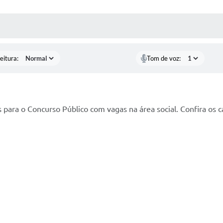
 MÍDIAS
RECEBA NOTÍCIAS
eitura:
Tom de voz:
s para o Concurso Público com vagas na área social. Confira os ca