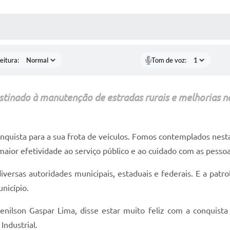
 MÍDIAS
RECEBA NOTÍCIAS
eitura:
Tom de voz:
tinado à manutenção de estradas rurais e melhorias no 
nquista para a sua frota de veículos. Fomos contemplados nesta
ior efetividade ao serviço público e ao cuidado com as pesso
versas autoridades municipais, estaduais e federais. E a patr
unicípio.
enilson Gaspar Lima, disse estar muito feliz com a conquista
Industrial.