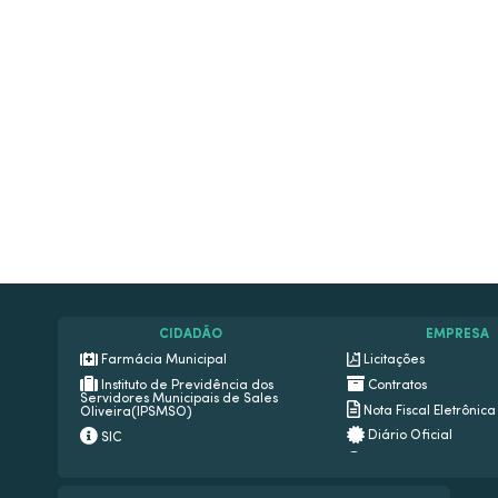
CIDADÃO
EMPRESA
Farmácia Municipal
Licitações
Instituto de Previdência dos
Contratos
Servidores Municipais de Sales
Nota Fiscal Eletrônica
Oliveira(IPSMSO)
Diário Oficial
SIC
Transparência
Ouvidoria
Newslatter
Legislação