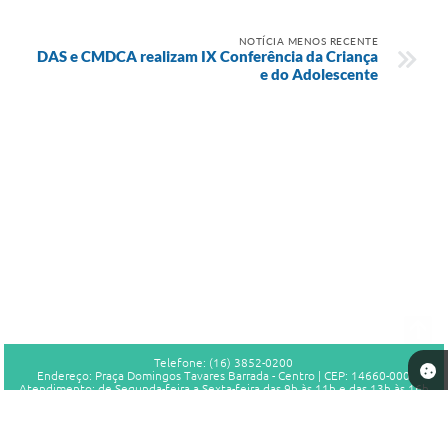
NOTÍCIA MENOS RECENTE
DAS e CMDCA realizam IX Conferência da Criança
e do Adolescente
Telefone: (16) 3852-0200
Endereço: Praça Domingos Tavares Barrada - Centro | CEP: 14660-000
Atendimento: de Segunda-feira a Sexta-feira das 9h às 11h e das 13h às 16h
CNPJ: 46.756.029/0001-07
Prefeitura Municipal de Sales Oliveira - SP