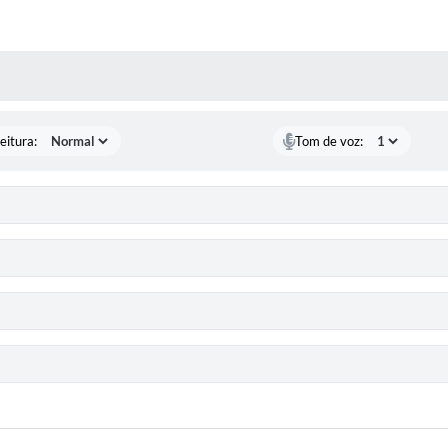
 MÍDIAS
eitura:
Tom de voz: