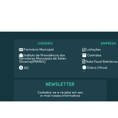
CIDADÃO
EMPRESA
Farmácia Municipal
Licitações
Instituto de Previdência dos
Contratos
Servidores Municipais de Sales
Nota Fiscal Eletrônica
Oliveira(IPSMSO)
Diário Oficial
SIC
Transparência
Ouvidoria
Newslatter
Legislação
NEWSLETTER
Telefones Úteis
Diário Oficial
Protocolo
Concursos
Cadastre-se e receba em seu
e-mail nossos informativos
Serviços Online
Transparência Pública
SIC
Contato
CADASTRAR
Newsletter
Telefones Úteis