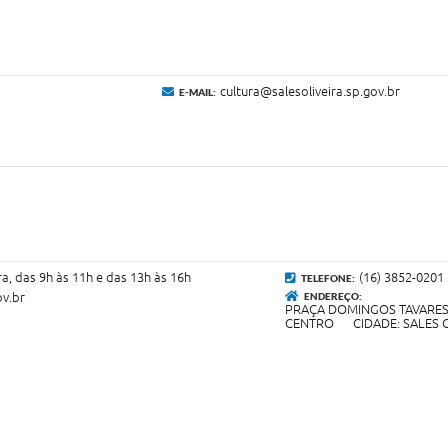
cultura@salesoliveira.sp.gov.br
E-MAIL:
a, das 9h às 11h e das 13h às 16h
(16) 3852-0201
TELEFONE:
ov.br
ENDEREÇO:
PRAÇA DOMINGOS TAVARES 
CENTRO CIDADE: SALES OL