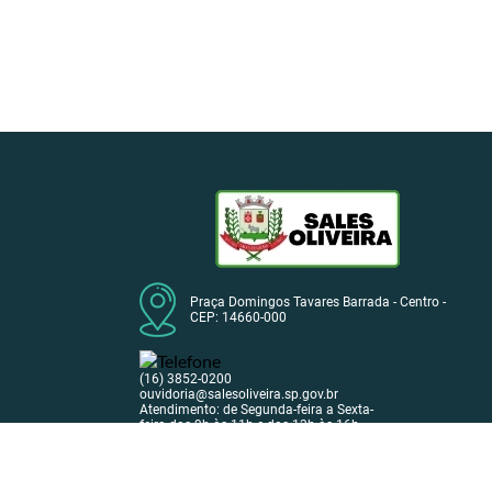
Praça Domingos Tavares Barrada - Centro -
CEP: 14660-000
(16) 3852-0200
ouvidoria@salesoliveira.sp.gov.br
Atendimento: de Segunda-feira a Sexta-
feira das 9h às 11h e das 13h às 16h