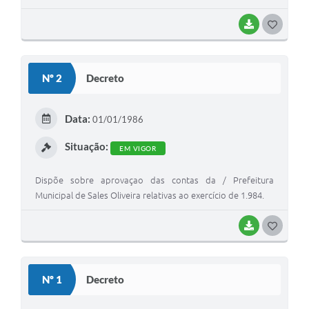
BAIXAR
G
O
S
Nº 2
Decreto
T
E
Data:
01/01/1986
I
Situação:
EM VIGOR
Dispõe sobre aprovaçao das contas da / Prefeitura
Municipal de Sales Oliveira relativas ao exercício de 1.984.
BAIXAR
G
O
S
Nº 1
Decreto
T