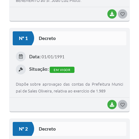
BENEMÉRITO ao Sr. João Luiz Piloto.
BAIXAR
G
O
S
Nº 1
Decreto
T
E
Data:
01/01/1991
I
Situação:
EM VIGOR
Dispõe sobre aprovaçao das contas da Prefeitura Munici
pal de Sales Oliveira, relativa ao exercício de 1.989
BAIXAR
G
O
S
Nº 2
Decreto
T