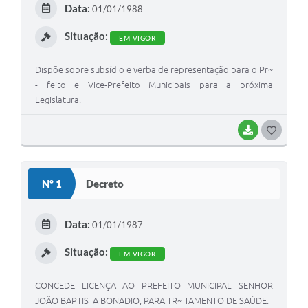
Data:
01/01/1988
I
Situação:
EM VIGOR
Dispõe sobre subsídio e verba de representação para o Pr~
- feito e Vice-Prefeito Municipais para a próxima
Legislatura.
BAIXAR
G
O
S
Nº 1
Decreto
T
E
Data:
01/01/1987
I
Situação:
EM VIGOR
CONCEDE LICENÇA AO PREFEITO MUNICIPAL SENHOR
JOÃO BAPTISTA BONADIO, PARA TR~ TAMENTO DE SAÚDE.