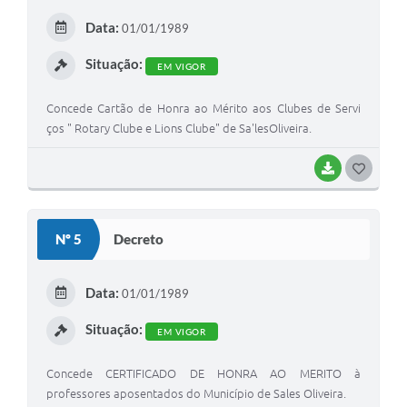
E
Data:
01/01/1989
I
Situação:
EM VIGOR
Concede Cartão de Honra ao Mérito aos Clubes de Servi
ços " Rotary Clube e Lions Clube" de Sa'lesOliveira.
BAIXAR
G
O
S
Nº 5
Decreto
T
E
Data:
01/01/1989
I
Situação:
EM VIGOR
Concede CERTIFICADO DE HONRA AO MERITO à
professores aposentados do Município de Sales Oliveira.