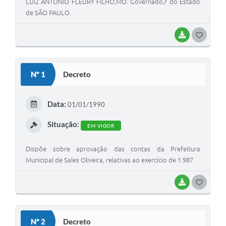
LUIZ ANTONIO FLEURY FILHO,MO. Governado,r do Estado
de SÃO PAULO.
BAIXAR
G
O
S
Nº 1
Decreto
T
E
Data:
01/01/1990
I
Situação:
EM VIGOR
Dispõe sobre aprovação das contas da Prefeitura
Municipal de Sales Oliveira, relativas ao exercício de 1.987.
BAIXAR
G
O
S
Nº 2
Decreto