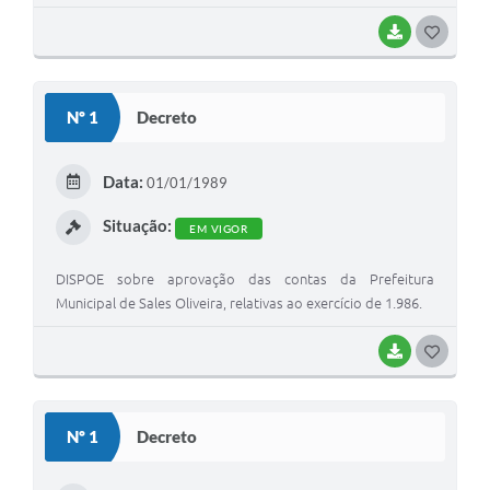
BAIXAR
G
O
S
Nº 1
Decreto
T
E
Data:
01/01/1989
I
Situação:
EM VIGOR
DISPOE sobre aprovação das contas da Prefeitura
Municipal de Sales Oliveira, relativas ao exercício de 1.986.
BAIXAR
G
O
S
Nº 1
Decreto
T
E