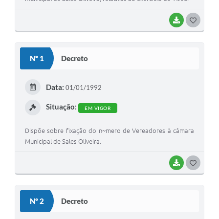
BAIXAR
G
O
S
Nº 1
Decreto
T
E
Data:
01/01/1992
I
Situação:
EM VIGOR
Dispõe sobre fixação do n~mero de Vereadores à câmara
Municipal de Sales Oliveira.
BAIXAR
G
O
S
Nº 2
Decreto
T