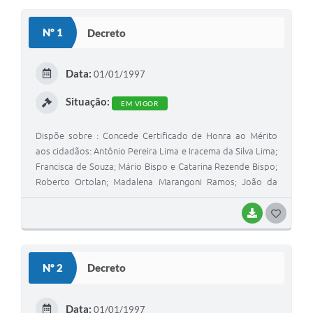
Nº 1
Decreto
Data:
01/01/1997
Situação:
EM VIGOR
Dispõe sobre : Concede Certificado de Honra ao Mérito
aos cidadãos: Antônio Pereira Lima e Iracema da Silva Lima;
Francisca de Souza; Mário Bispo e Catarina Rezende Bispo;
Roberto Ortolan; Madalena Marangoni Ramos; João da
Silva Ferreira e Zaira Piloto Ferreira; Augusto Passaglia;
Paulo Ferriani Barradas, João Bordonal.
BAIXAR
G
O
S
Nº 2
Decreto
T
E
Data:
01/01/1997