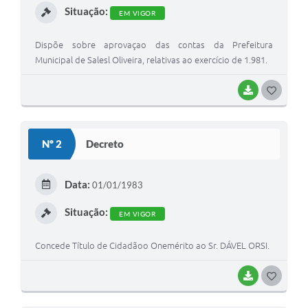
Situação:
EM VIGOR
Dispõe sobre aprovaçao das contas da Prefeitura
Municipal de Salesl Oliveira, relativas ao exercício de 1.981.
BAIXAR
G
O
S
Nº 2
Decreto
T
E
Data:
01/01/1983
I
Situação:
EM VIGOR
Concede Título de Cidadãoo Onemérito ao Sr. DÁVEL ORSI.
BAIXAR
G
O