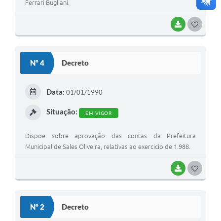
Ferrari Bugliani.
BAIXAR
G
O
S
Nº 4
Decreto
T
E
Data:
01/01/1990
I
Situação:
EM VIGOR
Dispoe sobre aprovação das contas da Prefeitura
Municipal de Sales Oliveira, relativas ao exercicio de 1.988.
BAIXAR
G
O
S
Nº 2
Decreto
T