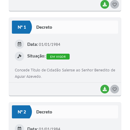
BAIXAR
G
O
S
Nº 1
Decreto
T
E
Data:
01/01/1984
I
Situação:
EM VIGOR
Concede Título de Cidadão Salense ao Senhor Benedito de
Aguiar Azevedo.
BAIXAR
G
O
S
Nº 2
Decreto
T
E
Data:
01/01/1984