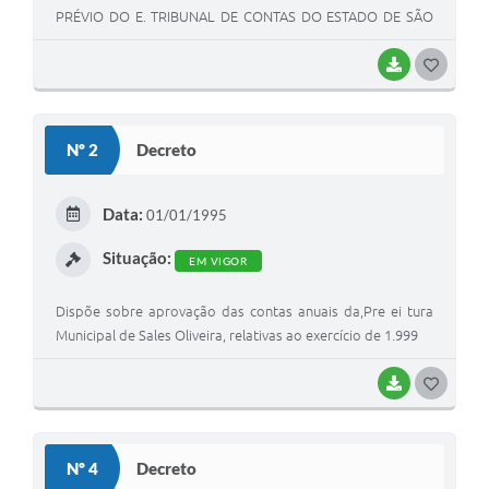
PRÉVIO DO E. TRIBUNAL DE CONTAS DO ESTADO DE SÃO
PAULO, PROC. TC W 2950/026/96.
BAIXAR
G
O
S
Nº 2
Decreto
T
E
Data:
01/01/1995
I
Situação:
EM VIGOR
Dispõe sobre aprovação das contas anuais da,Pre ei tura
Municipal de Sales Oliveira, relativas ao exercício de 1.999
BAIXAR
G
O
S
Nº 4
Decreto
T