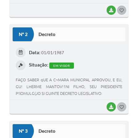
BAIXAR
G
O
S
Nº 2
Decreto
T
E
Data:
01/01/1987
I
Situação:
EM VIGOR
FAÇO SABER qUE A C~MARA MUNICIPAL APROVOU, E EU,
GU! LHERME MANTOV!1NI FILHO, SEU PIIESIDENTE
P!lOMULG(JO SI GUINTE DECRETO LEGISLATIVO:
BAIXAR
G
O
S
Nº 3
Decreto
T