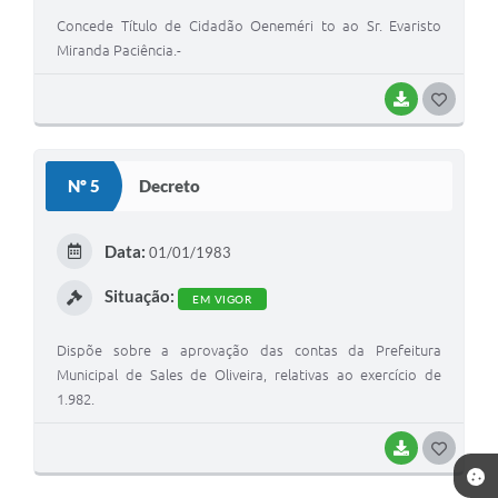
Concede Título de Cidadão Oeneméri to ao Sr. Evaristo
Miranda Paciência.-
BAIXAR
G
O
S
Nº 5
Decreto
T
E
Data:
01/01/1983
I
Situação:
EM VIGOR
Dispõe sobre a aprovação das contas da Prefeitura
Municipal de Sales de Oliveira, relativas ao exercício de
1.982.
BAIXAR
G
O