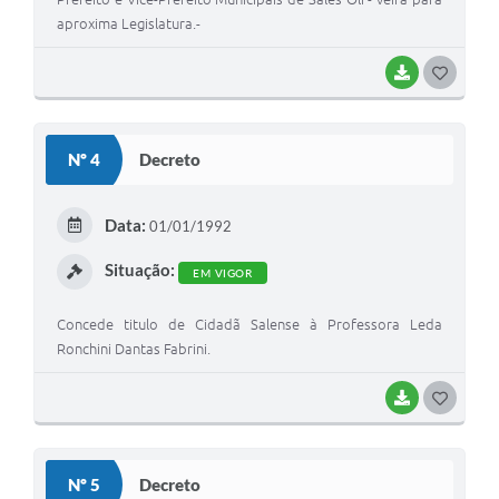
aproxima Legislatura.-
BAIXAR
G
O
S
Nº 4
Decreto
T
E
Data:
01/01/1992
I
Situação:
EM VIGOR
Concede titulo de Cidadã Salense à Professora Leda
Ronchini Dantas Fabrini.
BAIXAR
G
O
S
Nº 5
Decreto