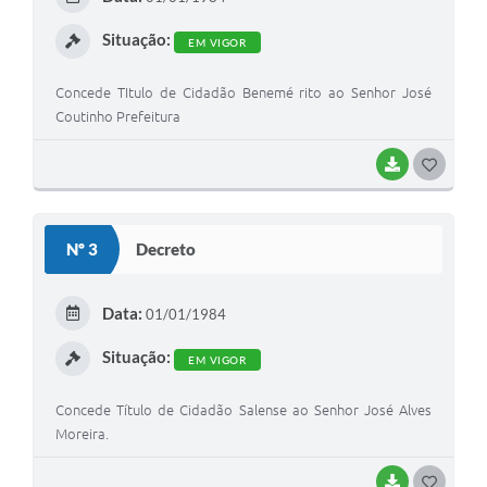
I
Situação:
EM VIGOR
Concede TItulo de Cidadão Benemé rito ao Senhor José
Coutinho Prefeitura
BAIXAR
G
O
S
Nº 3
Decreto
T
E
Data:
01/01/1984
I
Situação:
EM VIGOR
Concede Título de Cidadão Salense ao Senhor José Alves
Moreira.
BAIXAR
G