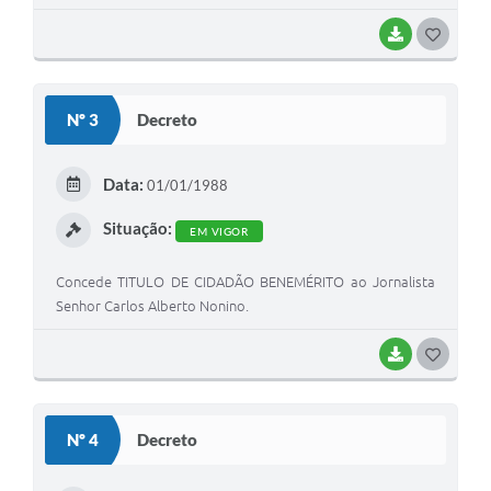
BAIXAR
G
O
S
Nº 3
Decreto
T
E
Data:
01/01/1988
I
Situação:
EM VIGOR
Concede TITULO DE CIDADÃO BENEMÉRITO ao Jornalista
Senhor Carlos Alberto Nonino.
BAIXAR
G
O
S
Nº 4
Decreto
T
E