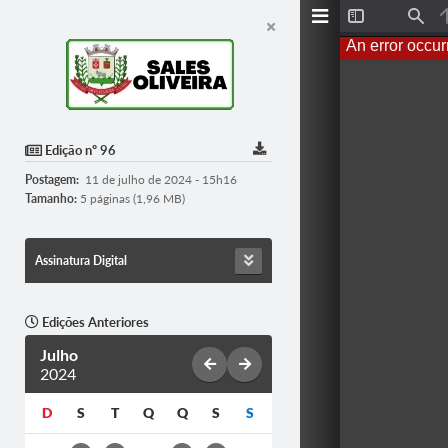
T
F
o
i
An error occur
g
n
g
d
l
e
S
i
d
Edição nº 96
e
b
Postagem:
11 de julho de 2024 - 15h16
a
r
Tamanho:
5 páginas (1,96 MB)
Assinatura Digital
Edições Anteriores
Julho
2024
D
S
T
Q
Q
S
S