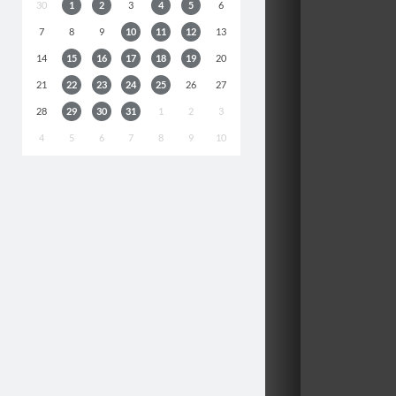
30
1
2
3
4
5
6
7
8
9
10
11
12
13
14
15
16
17
18
19
20
21
22
23
24
25
26
27
28
29
30
31
1
2
3
4
5
6
7
8
9
10