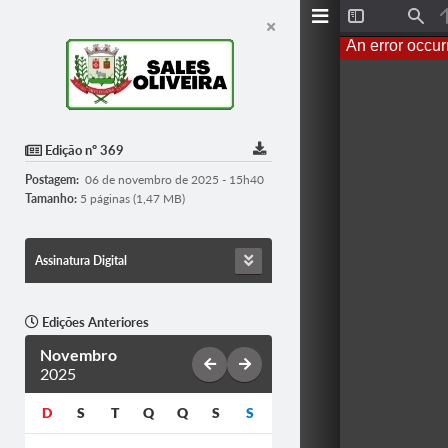
T
F
o
i
An error occur
g
n
g
d
l
e
S
i
d
Edição nº 369
e
b
Postagem:
06 de novembro de 2025 - 15h40
a
r
Tamanho:
5 páginas (1,47 MB)
Assinatura Digital
Edições Anteriores
Novembro
2025
D
S
T
Q
Q
S
S