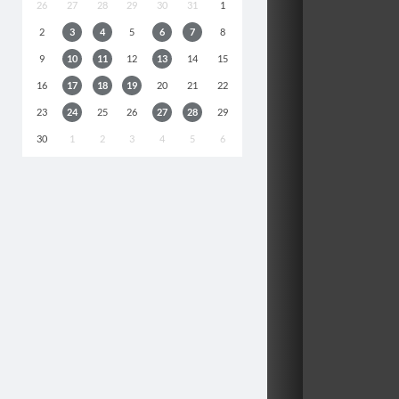
26
27
28
29
30
31
1
2
3
4
5
6
7
8
9
10
11
12
13
14
15
16
17
18
19
20
21
22
23
24
25
26
27
28
29
30
1
2
3
4
5
6