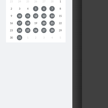
23
24
25
26
27
28
1
2
3
4
5
6
7
8
9
10
11
12
13
14
15
16
17
18
19
20
21
22
23
24
25
26
27
28
29
30
31
1
2
3
4
5