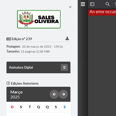
T
F
o
i
An error occur
g
n
g
d
l
e
S
i
d
Edição nº 239
e
b
Postagem:
20 de março de 2025 - 15h16
a
r
Tamanho:
13 páginas (2,08 MB)
Assinatura Digital
Edições Anteriores
Março
2025
D
S
T
Q
Q
S
S