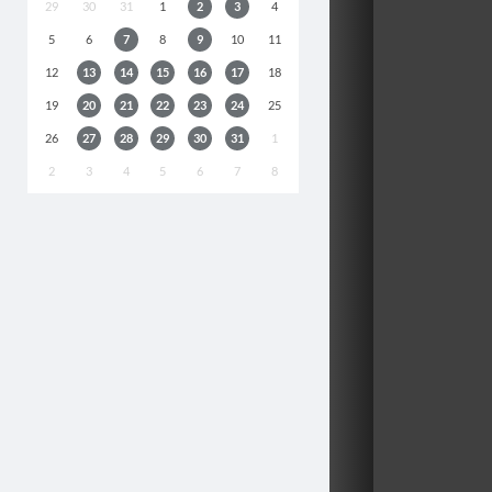
29
30
31
1
2
3
4
5
6
7
8
9
10
11
12
13
14
15
16
17
18
19
20
21
22
23
24
25
26
27
28
29
30
31
1
2
3
4
5
6
7
8