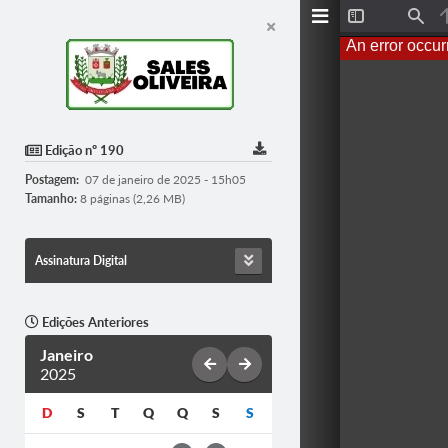
T
F
o
i
An error occur
g
n
g
d
l
e
S
i
d
Edição nº 190
e
b
Postagem:
07 de janeiro de 2025 - 15h05
a
r
Tamanho:
8 páginas (2,26 MB)
Assinatura Digital
Edições Anteriores
Janeiro
2025
D
S
T
Q
Q
S
S